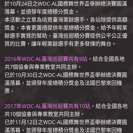
於10月24日之WDC-AL國標舞世界盃舉辦總決賽圓滿
落幕，並頒發年度總積分獎金。
本活動之立意為培育臺灣業餘選手，各站除提供高額
獎金，本會更籌措提供年度總積分獎金，給予年輕業
餘選手實質的幫助，臺灣巡迴積分賽提供公平公正優
質的比賽，讓年輕業餘選手有更多發揮的舞台。
2016年WDC-AL臺灣巡迴賽共有9站
，結合全國各地
共7個協會與專業教室共同主辦。
已於10月30日之WDC-AL國標舞世界盃舉辦總決賽圓
滿落幕，並頒發年度總積分獎金及法國巴黎來回機
票
。
2017年WDC-AL臺灣巡迴賽共有10站
，結合全國各地
共10個協會與專業教室共同主辦。
已於11月12日之WDC-AL國標舞世界盃舉辦總決賽圓
滿落幕，並頒發年度總積分獎金及法國巴黎來回機