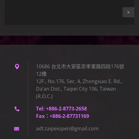
>
10686 台北市大安區忠孝東路四段176號
12樓
12F., No.176, Sec. 4, Zhongxiao E. Rd.,
Da’an Dist., Taipei City 106, Taiwan
(R.O.C.)
Tel: +886-2-8773-2658
Fax：+886-2-87731169
adt.taip
eiopen@g
mail.com