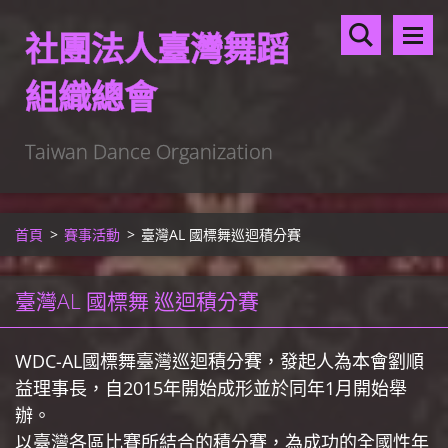
社團法人臺灣舞蹈
組織總會
Taiwan Dance Organization
首頁
>
賽事活動
>
臺灣AL 國標舞巡迴積分賽
臺灣AL 國標舞 巡迴積分賽
WDC-AL國標舞臺灣巡迴積分賽，發起人為本會劉順
益理事長，自2015年開始成形並於同年1月開始舉
辦。
以臺灣各區比賽所結合的積分賽，
為成功的全國性年