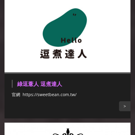
綠逗薏人 逗煮達人
官網 https://sweetbean.com.tw/
>