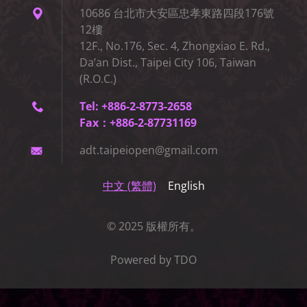
10686 台北市大安區忠孝東路四段176號
12樓
12F., No.176, Sec. 4, Zhongxiao E. Rd.,
Da’an Dist., Taipei City 106, Taiwan
(R.O.C.)
Tel: +886-2-8773-2658
Fax：+886-2-87731169
adt.taip
eiopen@g
mail.com
中文 (繁體)
English
© 2025 版權所有。
Powered by TDO