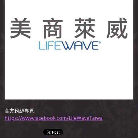
官方粉絲專頁
https://www.facebook.com/LifeWaveTaiwa