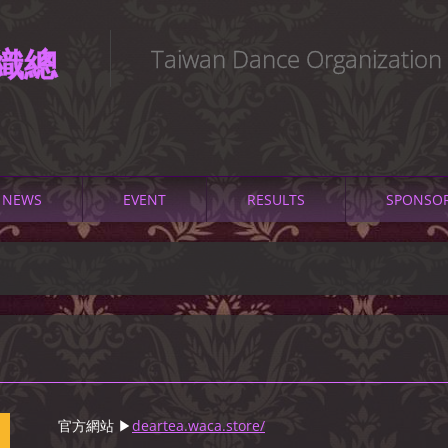
織總
Taiwan Dance Organization
NEWS
EVENT
RESULTS
SPONSO
官方網站 ▶
deartea.waca.store/