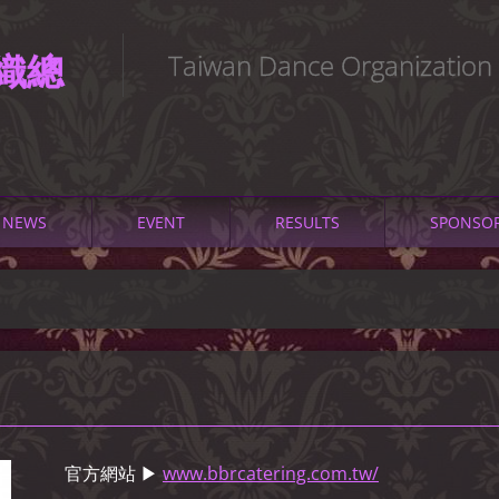
織總
Taiwan Dance Organization
NEWS
EVENT
RESULTS
SPONSO
官方網站 ▶
www.bbrcatering.com.tw/