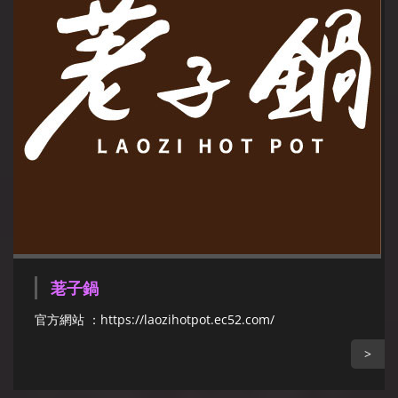
荖子鍋
官方網站 ：https://laozihotpot.ec52.com/
>