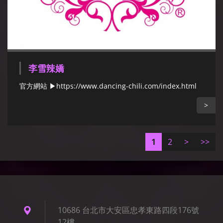
李雪辣嬌
官方網站 ▶https://www.dancing-chili.com/index.html
>
1
2
>
>>
10686 台北市大安區忠孝東路四段176號
12樓