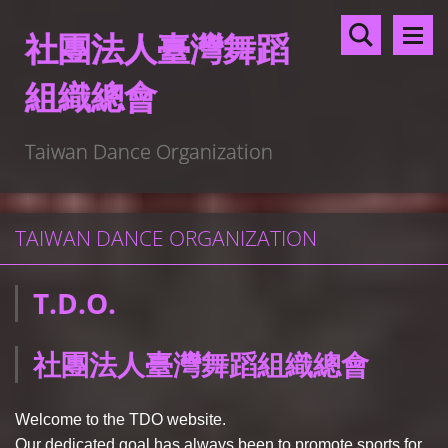
社團法人臺灣舞蹈
組織總會
Taiwan Dance Organization
TAIWAN DANCE ORGANIZATION
T.D.O.
社團法人臺灣舞蹈組織總會
Welcome to the TDO website.
Our dedicated goal has always been to promote sports for