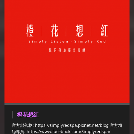
橙花想紅
官方部落格: https://simplyredspa.pixnet.net/blog 官方粉
絲專頁: https://www.facebook.com/Simplyredspa/