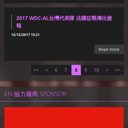
2017 WDC-AL台灣代表隊 法國征戰傳出捷
報
12/12/2017 15:21
Read more
<<
<
6
7
8
9
10
>
>>
EN-協力廠商 SPONSOR